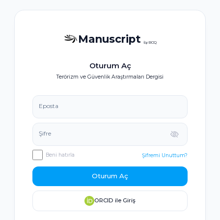
Manuscript
by BOQ
Oturum Aç
Terörizm ve Güvenlik Araştırmaları Dergisi
Eposta
Şifre
Beni hatırla
Şifremi Unuttum?
Oturum Aç
ORCID ile Giriş