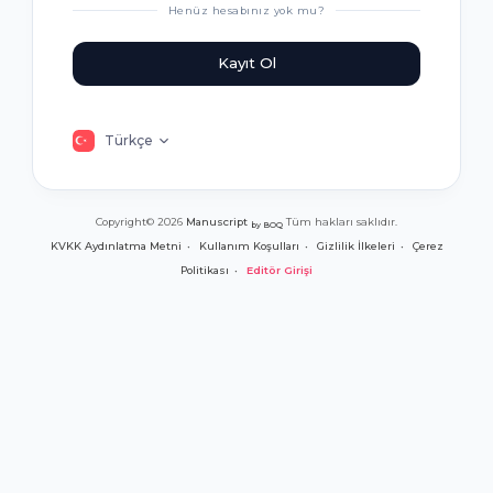
Henüz hesabınız yok mu?
Kayıt Ol
Türkçe
Copyright© 2026
Manuscript
Tüm hakları saklıdır.
by BOQ
KVKK Aydınlatma Metni
Kullanım Koşulları
Gizlilik İlkeleri
Çerez
Politikası
Editör Girişi